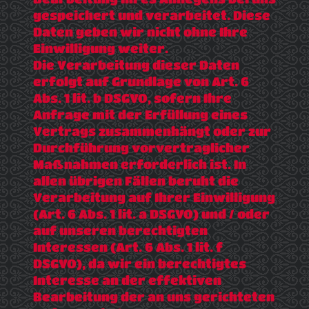
gespeichert und verarbeitet. Diese
Daten geben wir nicht ohne Ihre
Einwilligung weiter.
Die Verarbeitung dieser Daten
erfolgt auf Grundlage von Art. 6
Abs. 1 lit. b DSGVO, sofern Ihre
Anfrage mit der Erfüllung eines
Vertrags zusammenhängt oder zur
Durchführung vorvertraglicher
Maßnahmen erforderlich ist. In
allen übrigen Fällen beruht die
Verarbeitung auf Ihrer Einwilligung
(Art. 6 Abs. 1 lit. a DSGVO) und / oder
auf unseren berechtigten
Interessen (Art. 6 Abs. 1 lit. f
DSGVO), da wir ein berechtigtes
Interesse an der effektiven
Bearbeitung der an uns gerichteten