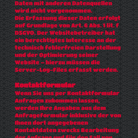
Daten mit anderen Datenquellen
wird nicht vorgenommen.
Die Erfassung dieser Daten erfolgt
auf Grundlage von Art. 6 Abs. 1 lit. f
DSGVO. Der Websitebetreiber hat
ein berechtigtes Interesse an der
technisch fehlerfreien Darstellung
und der Optimierung seiner
Website – hierzu müssen die
Server-Log-Files erfasst werden.
Kontaktformular
Wenn Sie uns per Kontaktformular
Anfragen zukommen lassen,
werden Ihre Angaben aus dem
Anfrageformular inklusive der von
Ihnen dort angegebenen
Kontaktdaten zwecks Bearbeitung
der Anfrage und für den Fall von