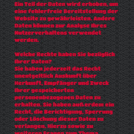
Ein Teil der Daten wird erhoben, um
eine fehlerfreie Bereitstellung der
Website zu gewährleisten. Andere
Daten können zur Analyse Ihres
Nutzerverhaltens verwendet
werden.
Welche Rechte haben Sie bezüglich
Ihrer Daten?
Sie haben jederzeit das Recht
unentgeltlich Auskunft über
Herkunft, Empfänger und Zweck
Ihrer gespeicherten
personenbezogenen Daten zu
erhalten. Sie haben außerdem ein
Recht, die Berichtigung, Sperrung
oder Löschung dieser Daten zu
verlangen. Hierzu sowie zu
weiteren Fragen zum Thema