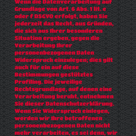
Wenn die Datenverarbeitung auf
Grundlage von Art. 6 Abs. 1 lit. e
oder f DSGVO erfolgt, haben Sie
jederzeit das Recht, aus Gründen,
die sich aus Ihrer besonderen
Situation ergeben, gegen die
Verarbeitung Ihrer
personenbezogenen Daten
Widerspruch einzulegen; dies gilt
auch für ein auf diese
Bestimmungen gestütztes
Profiling. Die jeweilige
Rechtsgrundlage, auf denen eine
Verarbeitung beruht, entnehmen
Sie dieser Datenschutzerklärung.
Wenn Sie Widerspruch einlegen,
werden wir Ihre betroffenen
personenbezogenen Daten nicht
mehr verarbeiten, es sei denn, wir