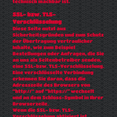
technisch machbar ist.
SSL- bzw. TLS-
Verschlüsselung
Diese Seite nutzt aus
Sicherheitsgründen und zum Schutz
der Übertragung vertraulicher
Inhalte, wie zum Beispiel
Bestellungen oder Anfragen, die Sie
an uns als Seitenbetreiber senden,
eine SSL-bzw. TLS-Verschlüsselung.
Eine verschlüsselte Verbindung
erkennen Sie daran, dass die
Adresszeile des Browsers von
“http://” auf “https://” wechselt
und an dem Schloss-Symbol in Ihrer
Browserzeile.
Wenn die SSL- bzw. TLS-
Verschlüsselung aktiviert ist,