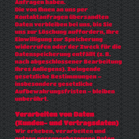
Anfragen haben.
Die von Ihnen an uns per
Kontaktanfragen übersandten
Daten verbleiben bei uns, bis Sie
uns zur Löschung auffordern, Ihre
Einwilligung zur Speicherung
widerrufen oder der Zweck für die
Datenspeicherung entfällt (z. B.
nach abgeschlossener Bearbeitung
Ihres Anliegens). Zwingende
gesetzliche Bestimmungen –
insbesondere gesetzliche
Aufbewahrungsfristen – bleiben
unberührt.
Verarbeiten von Daten
(Kunden- und Vertragsdaten)
Wir erheben, verarbeiten und
nutzen personenbezogene Daten