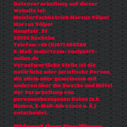
Datenverarbeitung auf dieser
Website ist:
Meisterfachbetrieb Marcus Völpel
Marcus Völpel
Hauptstr. 57
55595 Roxheim
Telefon: +49 (0)671 480280
E-Mail: malerteam-voelpel@t-
online.de
Verantwortliche Stelle ist die
natürliche oder juristische Person,
die allein oder gemeinsam mit
anderen über die Zwecke und Mittel
der Verarbeitung von
personenbezogenen Daten (z.B.
Namen, E-Mail-Adressen o. Ä.)
entscheidet.
Widerruf Ihrer Einwilligung