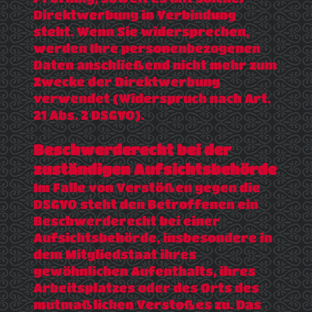
Direktwerbung in Verbindung
steht. Wenn Sie widersprechen,
werden Ihre personenbezogenen
Daten anschließend nicht mehr zum
Zwecke der Direktwerbung
verwendet (Widerspruch nach Art.
21 Abs. 2 DSGVO).
Beschwerderecht bei der
zuständigen Aufsichtsbehörde
Im Falle von Verstößen gegen die
DSGVO steht den Betroffenen ein
Beschwerderecht bei einer
Aufsichtsbehörde, insbesondere in
dem Mitgliedstaat ihres
gewöhnlichen Aufenthalts, ihres
Arbeitsplatzes oder des Orts des
mutmaßlichen Verstoßes zu. Das