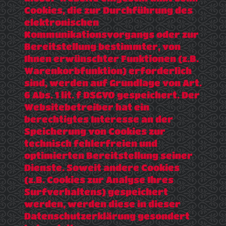
Cookies, die zur Durchführung des
elektronischen
Kommunikationsvorgangs oder zur
Bereitstellung bestimmter, von
Ihnen erwünschter Funktionen (z.B.
Warenkorbfunktion) erforderlich
sind, werden auf Grundlage von Art.
6 Abs. 1 lit. f DSGVO gespeichert. Der
Websitebetreiber hat ein
berechtigtes Interesse an der
Speicherung von Cookies zur
technisch fehlerfreien und
optimierten Bereitstellung seiner
Dienste. Soweit andere Cookies
(z.B. Cookies zur Analyse Ihres
Surfverhaltens) gespeichert
werden, werden diese in dieser
Datenschutzerklärung gesondert